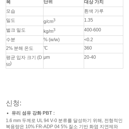
단위
목
대상 가치
모습
흰색 가루
1.35
밀도
3
g/cm
400-600
벌크 밀도
3
kg/m
수분
% (w/w)
<0.2
℃
360
2% 분해 온도
μm
20-40
평균 입자 크기 (D
)
50
신청:
유리 섬유 강화 PBT :
1.6 mm 두께로 UL 94 V-0 분류를 달성하기 위해, 전형적인
복용량은 10% FR-ADP 04 5% 질소 기반 화염 지연제와