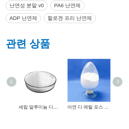
난연성 분말 v0
PA6 난연제
ADP 난연제
할로겐 프리 난연제
관련 상품
세립 알루미늄 디에틸포스피네이트 난연제
아연 디 에틸 포스 파네이트 불꽃 지연제