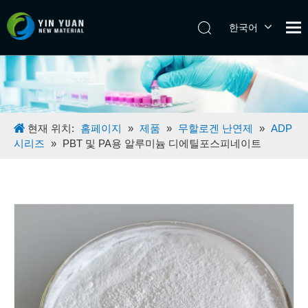
한국어
Tiếng Việt
日本語
Español
Pусский
English
현재 위치:
홈페이지
»
제품
»
무할로겐 난연제
»
ADP
시리즈
»
PBT 및 PA용 알루미늄 디에틸포스피네이트