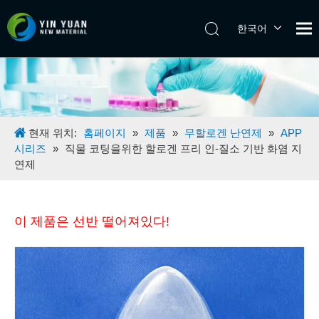
한국어
Tiếng Việt
日本語
Español
Pусский
English
현재 위치:
홈페이지
»
제품
»
무할로겐 난연제
»
APP
시리즈
»
직물 코팅을위한 할로겐 프리 인-질소 기반 화염 지
연제
이 제품은 선반 떨어져있다!