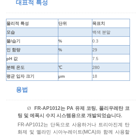
대표적 특성
물리적 특성
단위
목표치
모습
백색 분말
물/습기
%
0.3
인 함량
%
29
pH 값
7.5
분해 온도
℃
280
평균 입자 크기
μm
18
용법
Ø
FR-AP1012는 PA 유제 코팅, 폴리우레탄 코
팅 및 에폭시 수지 시스템용으로 개발되었습니다.
FR-AP1012는 단독으로 사용하거나 트리아진계 탄
화제 및 멜라민 시아누레이트(MCA)와 함께 사용할