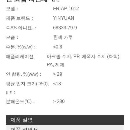
모델：
FR-AP 1012
제품 브랜드：
YINYUAN
ㄷAS 아니요.：
68333-79-9
모습：
흰색 가루
수분, %(w/w)：
<0.3
애플리케이션：
아크릴 수지, PP, 에폭시 수지 (화학),
PA, 제제
인 함량, %(w/w)：
> 29
평균 입자 크기(D50),
<18
μm：
분해온도(℃)：
> 280
제품 설명
제품 설명서