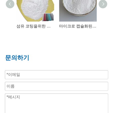
섬유 코팅을위한 변형 된 암모늄 폴리 포스페이트 (Phaseⅱ) 화염 지연제
마이크로 캡슐화된 폴리인산암모늄(PhaseII) 난연제
문의하기