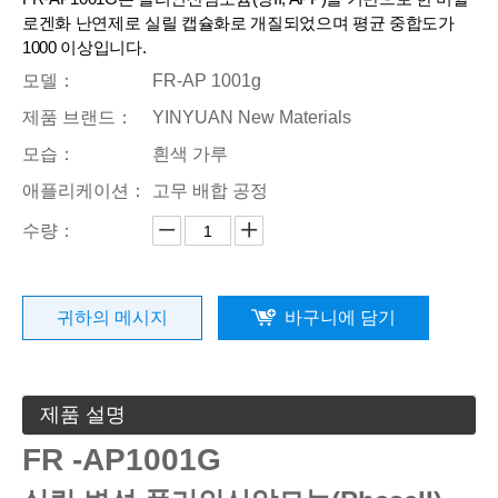
로겐화 난연제로 실릴 캡슐화로 개질되었으며 평균 중합도가
1000 이상입니다.
모델：
FR-AP 1001g
제품 브랜드：
YINYUAN New Materials
모습：
흰색 가루
애플리케이션：
고무 배합 공정
수량：
귀하의 메시지
바구니에 담기
제품 설명
FR
-AP1001G