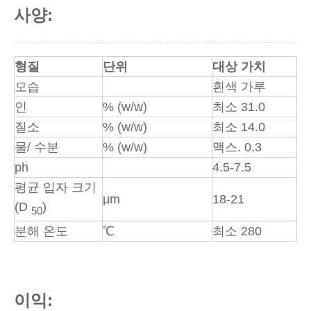
사양:
형질
단위
대상 가치
모습
흰색 가루
인
% (w/w)
최소 31.0
질소
% (w/w)
최소 14.0
물/ 수분
% (w/w)
맥스. 0.3
ph
4.5-7.5
평균 입자 크기
μm
18-21
(D
)
50
분해 온도
℃
최소 280
이익: