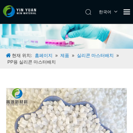
한국어
Tiếng Việt
日本語
Español
Pусский
English
현재 위치:
홈페이지
»
제품
»
실리콘 마스터배치
»
PP용 실리콘 마스터배치