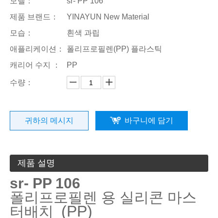
모델：
sr- PP 106
제품 브랜드：
YINAYUN New Material
모습：
흰색 과립
애플리케이션：
폴리프로필렌(PP) 플라스틱
캐리어 수지 ：
PP
수량：
귀하의 메시지
바구니에 담기
제품 설명
sr- PP 106
폴리프로필렌 용 실리콘 마스
(PP)
터배치