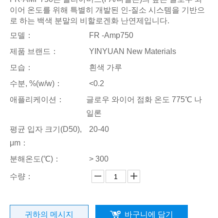
이어 온도를 위해 특별히 개발된 인-질소 시스템을 기반으
로 하는 백색 분말의 비할로겐화 난연제입니다.
모델：
FR -Amp750
제품 브랜드：
YINYUAN New Materials
모습：
흰색 가루
수분, %(w/w)：
<0.2
애플리케이션：
글로우 와이어 점화 온도 775℃ 나
일론
평균 입자 크기(D50),
20-40
μm：
분해온도(℃)：
> 300
수량：
귀하의 메시지
바구니에 담기