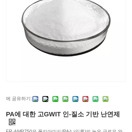
에 공유하기:
PA에 대한 고GWIT 인-질소 기반 난연제
FR-AMP750은 폴리아미드(PA/나일론)의 높은 글로우 와