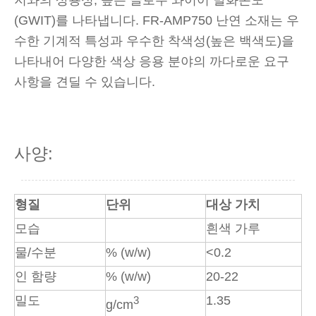
지와의 상용성, 높은 글로우 와이어 발화온도
(GWIT)를 나타냅니다. FR-AMP750 난연 소재는 우
수한 기계적 특성과 우수한 착색성(높은 백색도)을
나타내어 다양한 색상 응용 분야의 까다로운 요구
사항을 견딜 수 있습니다.
사양:
형질
단위
대상 가치
모습
흰색 가루
물/수분
% (w/w)
<0.2
인 함량
% (w/w)
20-22
밀도
1.35
3
g/cm