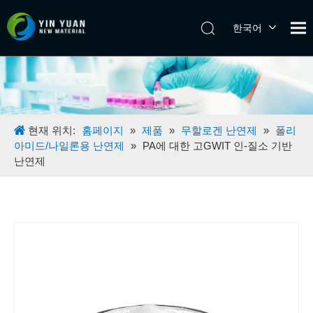
한국어
Tiếng Việt
日本語
Español
Pусский
English
현재 위치:
홈페이지
»
제품
»
무할로겐 난연제
»
폴리
아미드/나일론용 난연제
»
PA에 대한 고GWIT 인-질소 기반
난연제