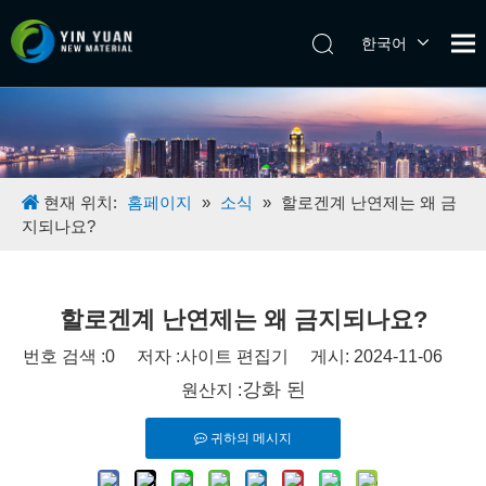
한국어
Tiếng Việt
日本語
Español
Pусский
English
현재 위치:
홈페이지
»
소식
»
할로겐계 난연제는 왜 금
지되나요?
할로겐계 난연제는 왜 금지되나요?
번호 검색 :
0
저자 :사이트 편집기 게시: 2024-11-06
강화 된
원산지 :
귀하의 메시지