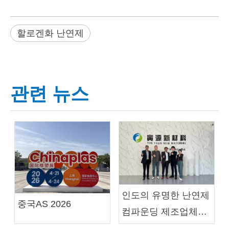
할로겐화 난연제
관련 뉴스
인도의 유명한 난연제
중국AS 2026
컴파운딩 제조업체인
SK Minerals &