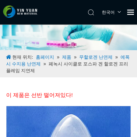
한국어
Tiếng Việt
日本語
Español
Pусский
English
현재 위치:
홈페이지
»
제품
»
무할로겐 난연제
»
에폭
시 수지용 난연제
»
페녹시 사이클로 포스파 겐 할로겐 프리
플레임 지연제
이 제품은 선반 떨어져있다!