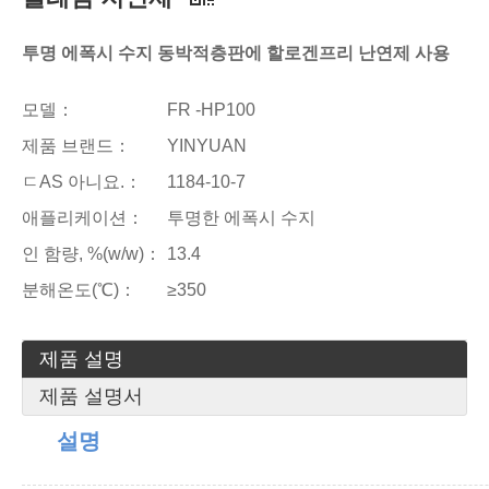
투명 에폭시 수지 동박적층판에 할로겐프리 난연제 사용
모델：
FR -HP100
제품 브랜드：
YINYUAN
ㄷAS 아니요.：
1184-10-7
애플리케이션：
투명한 에폭시 수지
인 함량, %(w/w)：
13.4
분해온도(℃)：
≥350
제품 설명
제품 설명서
설명