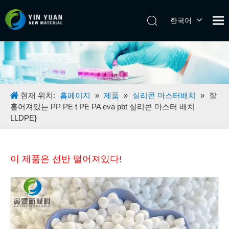
한국어
Tiếng Việt
日本語
Español
Pусский
English
현재 위치:
홈페이지
»
제품
»
실리콘 마스터배치
»
잘
흩어져있는 PP PE t PE PA eva pbt 실리콘 마스터 배치
LLDPE}
이 제품은 선반 떨어져있다!