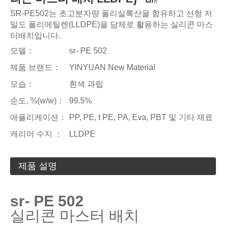
SR-PE502는 초고분자량 폴리실록산을 함유하고 선형 저
밀도 폴리에틸렌(LLDPE)을 담체로 활용하는 실리콘 마스
터배치입니다.
모델：
sr- PE 502
제품 브랜드：
YINYUAN New Material
모습：
흰색 과립
순도, %(w/w)：
99.5%
애플리케이션：
PP, PE, t PE, PA, Eva, PBT 및 기타 재료
캐리어 수지 ：
LLDPE
제품 설명
sr- PE 502
실리콘 마스터 배치