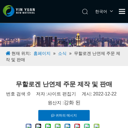
한국어
Tiếng Việt
日本語
Español
Pусский
English
현재 위치:
홈페이지
»
소식
»
무할로겐 난연제 주문 제
작 및 판매
무할로겐 난연제 주문 제작 및 판매
번호 검색 :
0
저자 :사이트 편집기 게시: 2022-12-22
강화 된
원산지 :
귀하의 메시지